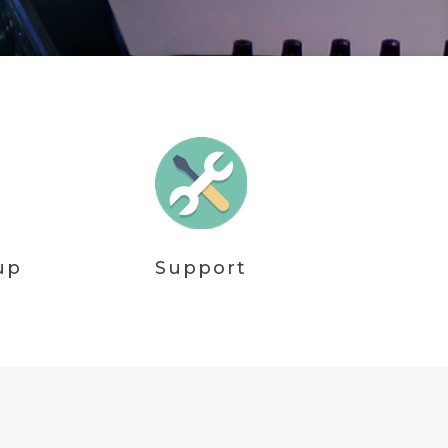
up
Support